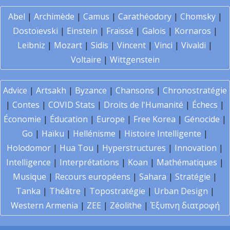
Abel
|
Archimède
|
Camus
|
Carathéodory
|
Chomsky
|
Dostoïevski
|
Einstein
|
Fraïssé
|
Galois
|
Kornaros
|
Leibniz
|
Mozart
|
Sidis
|
Vincent
|
Vinci
|
Vivaldi
|
Voltaire
|
Wittgenstein
Advice
|
Artsakh
|
Byzance
|
Chansons
|
Chronostratégie
|
Contes
|
COVID Stats
|
Droits de l'Humanité
|
Échecs
|
Économie
|
Éducation
|
Europe
|
Free Korea
|
Génocide
|
Go
|
Haïku
|
Hellénisme
|
Histoire Intelligente
|
Holodomor
|
Hua Tou
|
Hyperstructures
|
Innovation
|
Intelligence
|
Interprétations
|
Koan
|
Mathématiques
|
Musique
|
Recours européens
|
Sahara
|
Stratégie
|
Tanka
|
Théâtre
|
Topostratégie
|
Urban Design
|
Western Armenia
|
ZEE
|
Zéolithe
|
Έξυπνη διατροφή