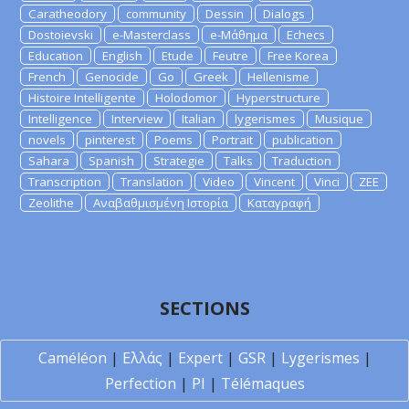
Caratheodory
community
Dessin
Dialogs
Dostoievski
e-Masterclass
e-Μάθημα
Echecs
Education
English
Etude
Feutre
Free Korea
French
Genocide
Go
Greek
Hellenisme
Histoire Intelligente
Holodomor
Hyperstructure
Intelligence
Interview
Italian
lygerismes
Musique
novels
pinterest
Poems
Portrait
publication
Sahara
Spanish
Strategie
Talks
Traduction
Transcription
Translation
Video
Vincent
Vinci
ZEE
Zeolithe
Αναβαθμισμένη Ιστορία
Καταγραφή
SECTIONS
Caméléon
|
Ελλάς
|
Expert
|
GSR
|
Lygerismes
|
Perfection
|
PI
|
Télémaques