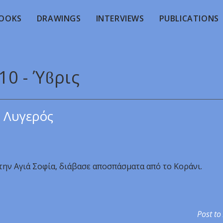
OOKS
DRAWINGS
INTERVIEWS
PUBLICATIONS
10 - Ύϐρις
 Λυγερός
ην Αγιά Σοφία, διάβασε αποσπάσματα από το Κοράνι.
Post to