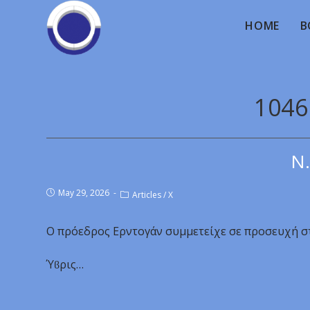
HOME
B
1046
Ν.
May 29, 2026
Articles
/
X
Ο πρόεδρος Ερντογάν συμμετείχε σε προσευχή στ
Ύϐρις…