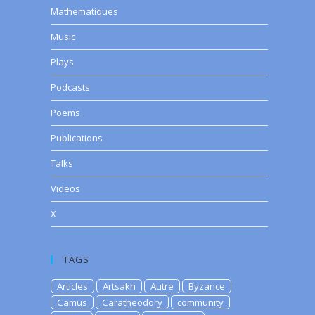
Mathematiques
Music
Plays
Podcasts
Poems
Publications
Talks
Videos
X
TAGS
Articles
Artsakh
Autre
Byzance
Camus
Caratheodory
community