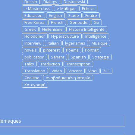
Dessin
Dialogs
Dostoievski
e-Masterclass
e-Μάθημα
Echecs
Education
English
Etude
Feutre
Free Korea
French
Genocide
Go
Greek
Hellenisme
Histoire Intelligente
Holodomor
Hyperstructure
Intelligence
Interview
Italian
lygerismes
Musique
novels
pinterest
Poems
Portrait
publication
Sahara
Spanish
Strategie
Talks
Traduction
Transcription
Translation
Video
Vincent
Vinci
ZEE
Zeolithe
Αναβαθμισμένη Ιστορία
Καταγραφή
lémaques