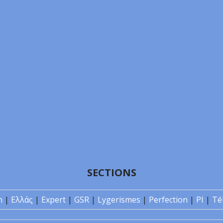
SECTIONS
n
|
Ελλάς
|
Expert
|
GSR
|
Lygerismes
|
Perfection
|
PI
|
Té