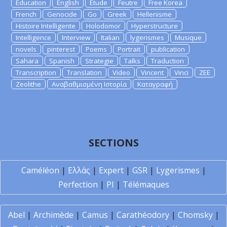
Education
English
Etude
Feutre
Free Korea
French
Genocide
Go
Greek
Hellenisme
Histoire Intelligente
Holodomor
Hyperstructure
Intelligence
Interview
Italian
lygerismes
Musique
novels
pinterest
Poems
Portrait
publication
Sahara
Spanish
Strategie
Talks
Traduction
Transcription
Translation
Video
Vincent
Vinci
ZEE
Zeolithe
Αναβαθμισμένη Ιστορία
Καταγραφή
SECTIONS
Caméléon
|
Ελλάς
|
Expert
|
GSR
|
Lygerismes
|
Perfection
|
PI
|
Télémaques
Abel
|
Archimède
|
Camus
|
Carathéodory
|
Chomsky
|