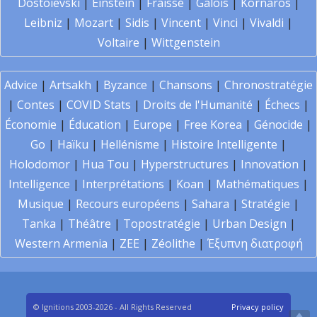
Dostoïevski
|
Einstein
|
Fraïssé
|
Galois
|
Kornaros
|
Leibniz
|
Mozart
|
Sidis
|
Vincent
|
Vinci
|
Vivaldi
|
Voltaire
|
Wittgenstein
Advice
|
Artsakh
|
Byzance
|
Chansons
|
Chronostratégie
|
Contes
|
COVID Stats
|
Droits de l'Humanité
|
Échecs
|
Économie
|
Éducation
|
Europe
|
Free Korea
|
Génocide
|
Go
|
Haïku
|
Hellénisme
|
Histoire Intelligente
|
Holodomor
|
Hua Tou
|
Hyperstructures
|
Innovation
|
Intelligence
|
Interprétations
|
Koan
|
Mathématiques
|
Musique
|
Recours européens
|
Sahara
|
Stratégie
|
Tanka
|
Théâtre
|
Topostratégie
|
Urban Design
|
Western Armenia
|
ZEE
|
Zéolithe
|
Έξυπνη διατροφή
© Ignitions 2003-2026 - All Rights Reserved
Privacy policy