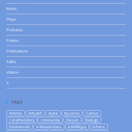
Music
Plays
Podcasts
Poems
Publications
Talks
Videos
X
TAGS
Articles
Artsakh
Autre
Byzance
Camus
Caratheodory
community
Dessin
Dialogs
Dostoievski
e-Masterclass
e-Μάθημα
Echecs