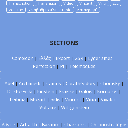
Transcription
Translation
Video
Vincent
Vinci
ZEE
Zeolithe
Αναβαθμισμένη Ιστορία
Καταγραφή
SECTIONS
Caméléon
|
Ελλάς
|
Expert
|
GSR
|
Lygerismes
|
Perfection
|
PI
|
Télémaques
Abel
|
Archimède
|
Camus
|
Carathéodory
|
Chomsky
|
Dostoïevski
|
Einstein
|
Fraïssé
|
Galois
|
Kornaros
|
Leibniz
|
Mozart
|
Sidis
|
Vincent
|
Vinci
|
Vivaldi
|
Voltaire
|
Wittgenstein
Advice
|
Artsakh
|
Byzance
|
Chansons
|
Chronostratégie