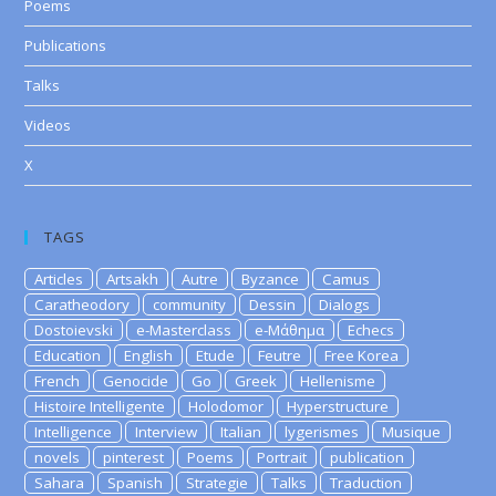
Poems
Publications
Talks
Videos
X
TAGS
Articles
Artsakh
Autre
Byzance
Camus
Caratheodory
community
Dessin
Dialogs
Dostoievski
e-Masterclass
e-Μάθημα
Echecs
Education
English
Etude
Feutre
Free Korea
French
Genocide
Go
Greek
Hellenisme
Histoire Intelligente
Holodomor
Hyperstructure
Intelligence
Interview
Italian
lygerismes
Musique
novels
pinterest
Poems
Portrait
publication
Sahara
Spanish
Strategie
Talks
Traduction