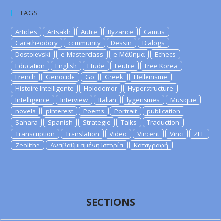
TAGS
Articles
Artsakh
Autre
Byzance
Camus
Caratheodory
community
Dessin
Dialogs
Dostoievski
e-Masterclass
e-Μάθημα
Echecs
Education
English
Etude
Feutre
Free Korea
French
Genocide
Go
Greek
Hellenisme
Histoire Intelligente
Holodomor
Hyperstructure
Intelligence
Interview
Italian
lygerismes
Musique
novels
pinterest
Poems
Portrait
publication
Sahara
Spanish
Strategie
Talks
Traduction
Transcription
Translation
Video
Vincent
Vinci
ZEE
Zeolithe
Αναβαθμισμένη Ιστορία
Καταγραφή
SECTIONS