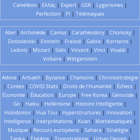
Caméléon
|
Ελλάς
|
Expert
|
GSR
|
Lygerismes
|
Perfection
|
PI
|
Télémaques
Abel
|
Archimède
|
Camus
|
Carathéodory
|
Chomsky
|
Dostoïevski
|
Einstein
|
Fraïssé
|
Galois
|
Kornaros
|
Leibniz
|
Mozart
|
Sidis
|
Vincent
|
Vinci
|
Vivaldi
|
Voltaire
|
Wittgenstein
Advice
|
Artsakh
|
Byzance
|
Chansons
|
Chronostratégie
|
Contes
|
COVID Stats
|
Droits de l'Humanité
|
Échecs
|
Économie
|
Éducation
|
Europe
|
Free Korea
|
Génocide
|
Go
|
Haïku
|
Hellénisme
|
Histoire Intelligente
|
Holodomor
|
Hua Tou
|
Hyperstructures
|
Innovation
|
Intelligence
|
Interprétations
|
Koan
|
Mathématiques
|
Musique
|
Recours européens
|
Sahara
|
Stratégie
|
Tanka
|
Théâtre
|
Topostratégie
|
Urban Design
|