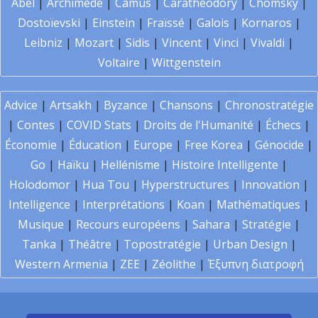
Abel
|
Archimède
|
Camus
|
Carathéodory
|
Chomsky
|
Dostoïevski
|
Einstein
|
Fraïssé
|
Galois
|
Kornaros
|
Leibniz
|
Mozart
|
Sidis
|
Vincent
|
Vinci
|
Vivaldi
|
Voltaire
|
Wittgenstein
Advice
|
Artsakh
|
Byzance
|
Chansons
|
Chronostratégie
|
Contes
|
COVID Stats
|
Droits de l'Humanité
|
Échecs
|
Économie
|
Éducation
|
Europe
|
Free Korea
|
Génocide
|
Go
|
Haïku
|
Hellénisme
|
Histoire Intelligente
|
Holodomor
|
Hua Tou
|
Hyperstructures
|
Innovation
|
Intelligence
|
Interprétations
|
Koan
|
Mathématiques
|
Musique
|
Recours européens
|
Sahara
|
Stratégie
|
Tanka
|
Théâtre
|
Topostratégie
|
Urban Design
|
Western Armenia
|
ZEE
|
Zéolithe
|
Έξυπνη διατροφή