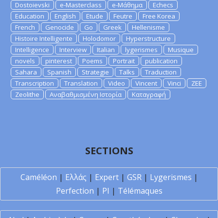
Dostoievski
e-Masterclass
e-Μάθημα
Echecs
Education
English
Etude
Feutre
Free Korea
French
Genocide
Go
Greek
Hellenisme
Histoire Intelligente
Holodomor
Hyperstructure
Intelligence
Interview
Italian
lygerismes
Musique
novels
pinterest
Poems
Portrait
publication
Sahara
Spanish
Strategie
Talks
Traduction
Transcription
Translation
Video
Vincent
Vinci
ZEE
Zeolithe
Αναβαθμισμένη Ιστορία
Καταγραφή
SECTIONS
Caméléon
|
Ελλάς
|
Expert
|
GSR
|
Lygerismes
|
Perfection
|
PI
|
Télémaques