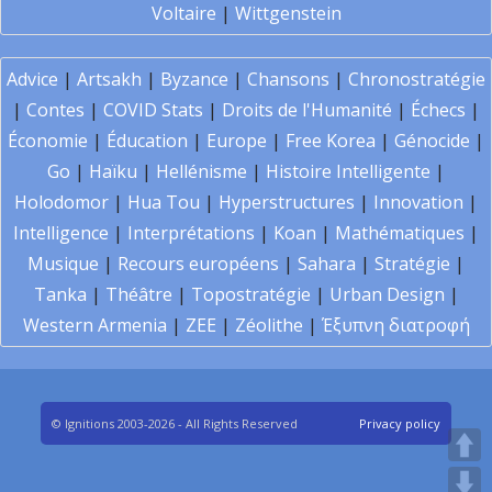
Voltaire
|
Wittgenstein
Advice
|
Artsakh
|
Byzance
|
Chansons
|
Chronostratégie
|
Contes
|
COVID Stats
|
Droits de l'Humanité
|
Échecs
|
Économie
|
Éducation
|
Europe
|
Free Korea
|
Génocide
|
Go
|
Haïku
|
Hellénisme
|
Histoire Intelligente
|
Holodomor
|
Hua Tou
|
Hyperstructures
|
Innovation
|
Intelligence
|
Interprétations
|
Koan
|
Mathématiques
|
Musique
|
Recours européens
|
Sahara
|
Stratégie
|
Tanka
|
Théâtre
|
Topostratégie
|
Urban Design
|
Western Armenia
|
ZEE
|
Zéolithe
|
Έξυπνη διατροφή
© Ignitions 2003-2026 - All Rights Reserved
Privacy policy