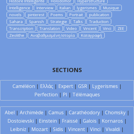
Histoire Intelligente
Holodomor
Hyperstructure
Intelligence
Interview
Italian
lygerismes
Musique
novels
pinterest
Poems
Portrait
publication
Sahara
Spanish
Strategie
Talks
Traduction
Transcription
Translation
Video
Vincent
Vinci
ZEE
Zeolithe
Αναβαθμισμένη Ιστορία
Καταγραφή
SECTIONS
Caméléon
|
Ελλάς
|
Expert
|
GSR
|
Lygerismes
|
Perfection
|
PI
|
Télémaques
Abel
|
Archimède
|
Camus
|
Carathéodory
|
Chomsky
|
Dostoïevski
|
Einstein
|
Fraïssé
|
Galois
|
Kornaros
|
Leibniz
|
Mozart
|
Sidis
|
Vincent
|
Vinci
|
Vivaldi
|