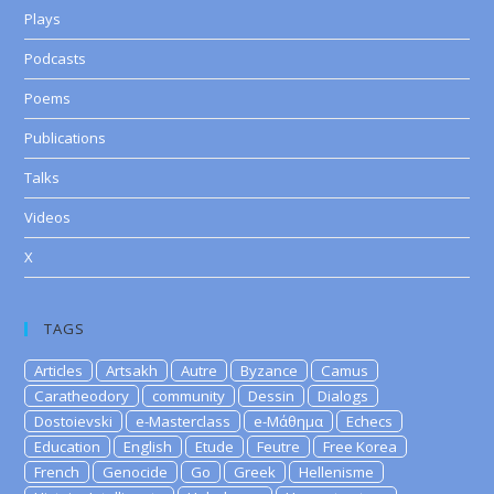
Plays
Podcasts
Poems
Publications
Talks
Videos
X
TAGS
Articles
Artsakh
Autre
Byzance
Camus
Caratheodory
community
Dessin
Dialogs
Dostoievski
e-Masterclass
e-Μάθημα
Echecs
Education
English
Etude
Feutre
Free Korea
French
Genocide
Go
Greek
Hellenisme