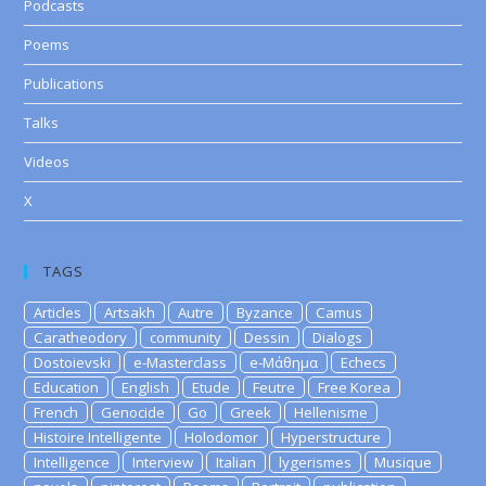
Podcasts
Poems
Publications
Talks
Videos
X
TAGS
Articles
Artsakh
Autre
Byzance
Camus
Caratheodory
community
Dessin
Dialogs
Dostoievski
e-Masterclass
e-Μάθημα
Echecs
Education
English
Etude
Feutre
Free Korea
French
Genocide
Go
Greek
Hellenisme
Histoire Intelligente
Holodomor
Hyperstructure
Intelligence
Interview
Italian
lygerismes
Musique