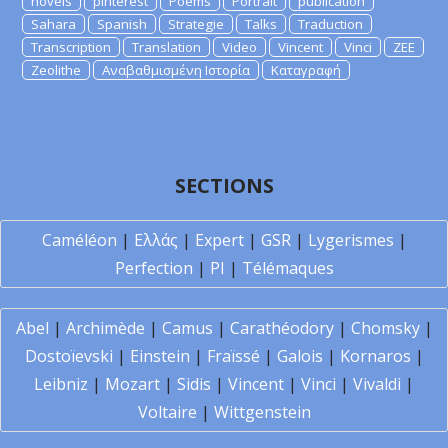
novels
pinterest
Poems
Portrait
publication
Sahara
Spanish
Strategie
Talks
Traduction
Transcription
Translation
Video
Vincent
Vinci
ZEE
Zeolithe
Αναβαθμισμένη Ιστορία
Καταγραφή
SECTIONS
Caméléon
|
Ελλάς
|
Expert
|
GSR
|
Lygerismes
|
Perfection
|
PI
|
Télémaques
Abel
|
Archimède
|
Camus
|
Carathéodory
|
Chomsky
|
Dostoïevski
|
Einstein
|
Fraïssé
|
Galois
|
Kornaros
|
Leibniz
|
Mozart
|
Sidis
|
Vincent
|
Vinci
|
Vivaldi
|
Voltaire
|
Wittgenstein