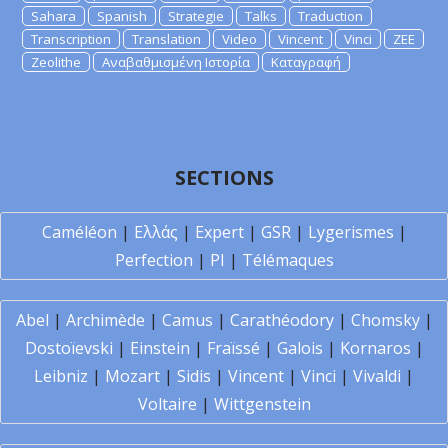
Sahara
Spanish
Strategie
Talks
Traduction
Transcription
Translation
Video
Vincent
Vinci
ZEE
Zeolithe
Αναβαθμισμένη Ιστορία
Καταγραφή
SECTIONS
Caméléon
|
Ελλάς
|
Expert
|
GSR
|
Lygerismes
|
Perfection
|
PI
|
Télémaques
Abel
|
Archimède
|
Camus
|
Carathéodory
|
Chomsky
|
Dostoïevski
|
Einstein
|
Fraïssé
|
Galois
|
Kornaros
|
Leibniz
|
Mozart
|
Sidis
|
Vincent
|
Vinci
|
Vivaldi
|
Voltaire
|
Wittgenstein