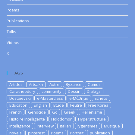
Poems
Publications
Talks
Videos
X
TAGS
Articles
Artsakh
Autre
Byzance
Camus
Caratheodory
community
Dessin
Dialogs
Dostoievski
e-Masterclass
e-Μάθημα
Echecs
Education
English
Etude
Feutre
Free Korea
French
Genocide
Go
Greek
Hellenisme
Histoire Intelligente
Holodomor
Hyperstructure
Intelligence
Interview
Italian
lygerismes
Musique
novels
pinterest
Poems
Portrait
publication