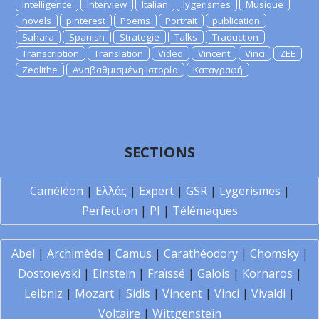
Intelligence
Interview
Italian
lygerismes
Musique
novels
pinterest
Poems
Portrait
publication
Sahara
Spanish
Strategie
Talks
Traduction
Transcription
Translation
Video
Vincent
Vinci
ZEE
Zeolithe
Αναβαθμισμένη Ιστορία
Καταγραφή
SECTIONS
Caméléon
|
Ελλάς
|
Expert
|
GSR
|
Lygerismes
|
Perfection
|
PI
|
Télémaques
Abel
|
Archimède
|
Camus
|
Carathéodory
|
Chomsky
|
Dostoïevski
|
Einstein
|
Fraïssé
|
Galois
|
Kornaros
|
Leibniz
|
Mozart
|
Sidis
|
Vincent
|
Vinci
|
Vivaldi
|
Voltaire
|
Wittgenstein