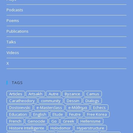
Podcasts
Poems
Publications
Talks
Videos
X
TAGS
Articles
Artsakh
Autre
Byzance
Camus
Caratheodory
community
Dessin
Dialogs
Dostoievski
e-Masterclass
e-Μάθημα
Echecs
Education
English
Etude
Feutre
Free Korea
French
Genocide
Go
Greek
Hellenisme
Histoire Intelligente
Holodomor
Hyperstructure