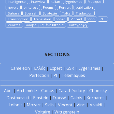
Intelligence
Interview
Italian
lygerismes
Musique
novels
pinterest
Poems
Portrait
publication
Sahara
Spanish
Strategie
Talks
Traduction
Transcription
Translation
Video
Vincent
Vinci
ZEE
Zeolithe
Αναβαθμισμένη Ιστορία
Καταγραφή
SECTIONS
Caméléon
|
Ελλάς
|
Expert
|
GSR
|
Lygerismes
|
Perfection
|
PI
|
Télémaques
Abel
|
Archimède
|
Camus
|
Carathéodory
|
Chomsky
|
Dostoïevski
|
Einstein
|
Fraïssé
|
Galois
|
Kornaros
|
Leibniz
|
Mozart
|
Sidis
|
Vincent
|
Vinci
|
Vivaldi
|
Voltaire
|
Wittgenstein