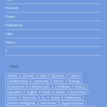
Podcasts
Poems
Publications
Talks
Videos
X
TAGS
Articles
Artsakh
Autre
Byzance
Camus
Caratheodory
community
Dessin
Dialogs
Dostoievski
e-Masterclass
e-Μάθημα
Echecs
Education
English
Etude
Feutre
Free Korea
French
Genocide
Go
Greek
Hellenisme
Histoire Intelligente
Holodomor
Hyperstructure