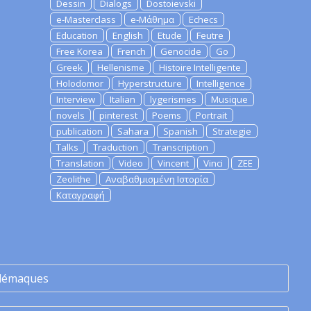
Dessin
Dialogs
Dostoievski
e-Masterclass
e-Μάθημα
Echecs
Education
English
Etude
Feutre
Free Korea
French
Genocide
Go
Greek
Hellenisme
Histoire Intelligente
Holodomor
Hyperstructure
Intelligence
Interview
Italian
lygerismes
Musique
novels
pinterest
Poems
Portrait
publication
Sahara
Spanish
Strategie
Talks
Traduction
Transcription
Translation
Video
Vincent
Vinci
ZEE
Zeolithe
Αναβαθμισμένη Ιστορία
Καταγραφή
lémaques