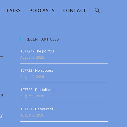
TALKS
PODCASTS
CONTACT
RECENT ARTICLES
107724 - The point is
August 9, 2026
107723 - No success
August 9, 2026
107722 - Discipline is
αι
August 9, 2026
107721 - Be yourself
August 9, 2026
 X