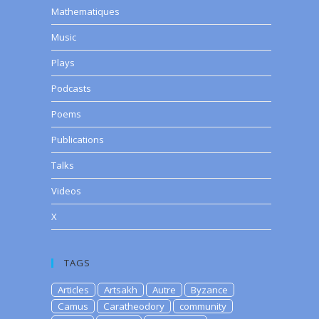
Mathematiques
Music
Plays
Podcasts
Poems
Publications
Talks
Videos
X
TAGS
Articles
Artsakh
Autre
Byzance
Camus
Caratheodory
community