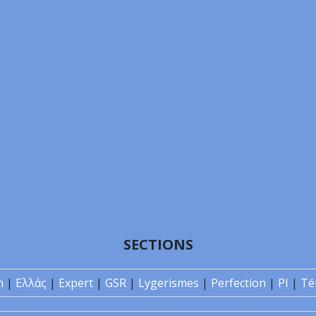
SECTIONS
n
|
Ελλάς
|
Expert
|
GSR
|
Lygerismes
|
Perfection
|
PI
|
Té