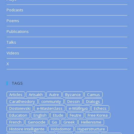
Podcasts
Poems
Publications
Talks
Videos
X
TAGS
Articles
Artsakh
Autre
Byzance
Camus
Caratheodory
community
Dessin
Dialogs
Dostoievski
e-Masterclass
e-Μάθημα
Echecs
Education
English
Etude
Feutre
Free Korea
French
Genocide
Go
Greek
Hellenisme
Histoire Intelligente
Holodomor
Hyperstructure