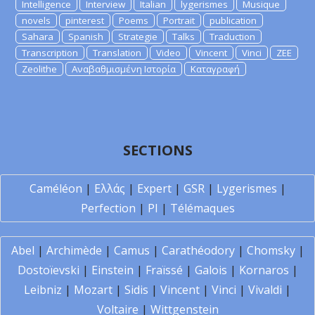
Intelligence
Interview
Italian
lygerismes
Musique
novels
pinterest
Poems
Portrait
publication
Sahara
Spanish
Strategie
Talks
Traduction
Transcription
Translation
Video
Vincent
Vinci
ZEE
Zeolithe
Αναβαθμισμένη Ιστορία
Καταγραφή
SECTIONS
Caméléon
|
Ελλάς
|
Expert
|
GSR
|
Lygerismes
|
Perfection
|
PI
|
Télémaques
Abel
|
Archimède
|
Camus
|
Carathéodory
|
Chomsky
|
Dostoïevski
|
Einstein
|
Fraïssé
|
Galois
|
Kornaros
|
Leibniz
|
Mozart
|
Sidis
|
Vincent
|
Vinci
|
Vivaldi
|
Voltaire
|
Wittgenstein