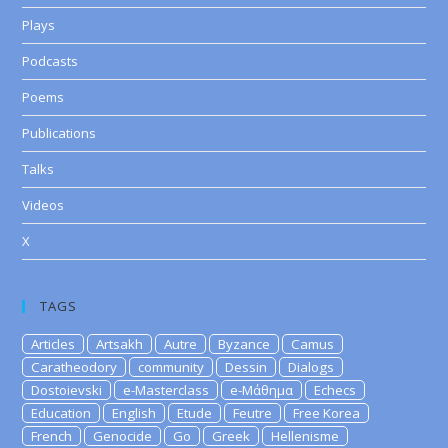
Plays
Podcasts
Poems
Publications
Talks
Videos
X
TAGS
Articles
Artsakh
Autre
Byzance
Camus
Caratheodory
community
Dessin
Dialogs
Dostoievski
e-Masterclass
e-Μάθημα
Echecs
Education
English
Etude
Feutre
Free Korea
French
Genocide
Go
Greek
Hellenisme