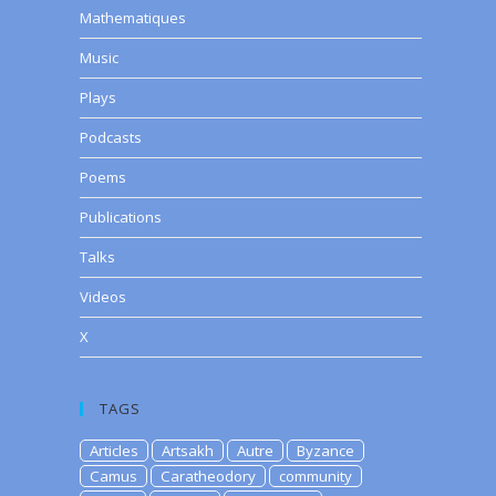
Mathematiques
Music
Plays
Podcasts
Poems
Publications
Talks
Videos
X
TAGS
Articles
Artsakh
Autre
Byzance
Camus
Caratheodory
community