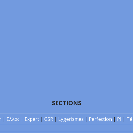
SECTIONS
n
|
Ελλάς
|
Expert
|
GSR
|
Lygerismes
|
Perfection
|
PI
|
Té