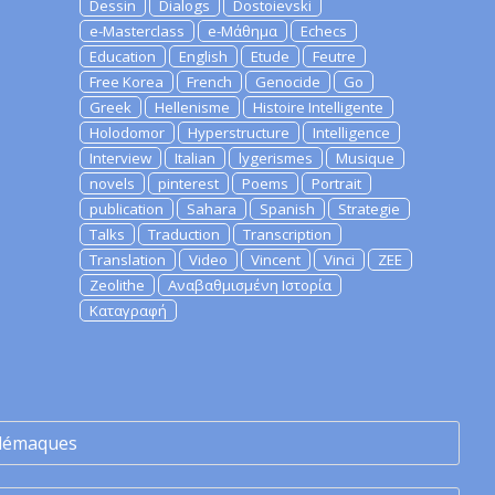
Dessin
Dialogs
Dostoievski
e-Masterclass
e-Μάθημα
Echecs
Education
English
Etude
Feutre
Free Korea
French
Genocide
Go
Greek
Hellenisme
Histoire Intelligente
Holodomor
Hyperstructure
Intelligence
Interview
Italian
lygerismes
Musique
novels
pinterest
Poems
Portrait
publication
Sahara
Spanish
Strategie
Talks
Traduction
Transcription
Translation
Video
Vincent
Vinci
ZEE
Zeolithe
Αναβαθμισμένη Ιστορία
Καταγραφή
lémaques