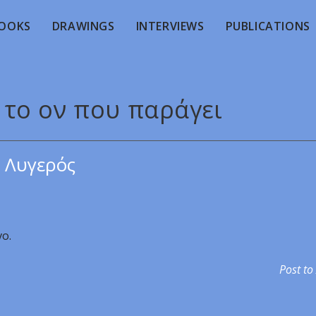
OOKS
DRAWINGS
INTERVIEWS
PUBLICATIONS
ι το ον που παράγει
 Λυγερός
γο.
Post to