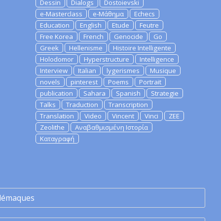
Dessin
Dialogs
Dostoievski
e-Masterclass
e-Μάθημα
Echecs
Education
English
Etude
Feutre
Free Korea
French
Genocide
Go
Greek
Hellenisme
Histoire Intelligente
Holodomor
Hyperstructure
Intelligence
Interview
Italian
lygerismes
Musique
novels
pinterest
Poems
Portrait
publication
Sahara
Spanish
Strategie
Talks
Traduction
Transcription
Translation
Video
Vincent
Vinci
ZEE
Zeolithe
Αναβαθμισμένη Ιστορία
Καταγραφή
lémaques