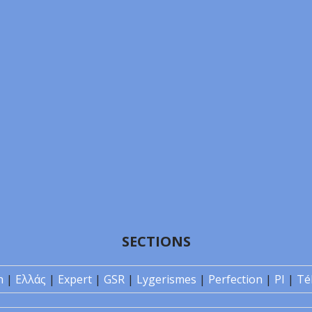
SECTIONS
n
|
Ελλάς
|
Expert
|
GSR
|
Lygerismes
|
Perfection
|
PI
|
Té