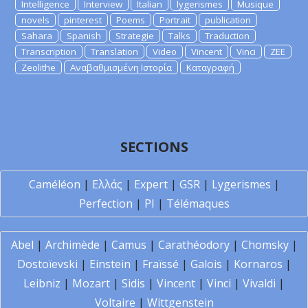
Intelligence
Interview
Italian
lygerismes
Musique
novels
pinterest
Poems
Portrait
publication
Sahara
Spanish
Strategie
Talks
Traduction
Transcription
Translation
Video
Vincent
Vinci
ZEE
Zeolithe
Αναβαθμισμένη Ιστορία
Καταγραφή
SECTIONS
Caméléon
|
Ελλάς
|
Expert
|
GSR
|
Lygerismes
|
Perfection
|
PI
|
Télémaques
Abel
|
Archimède
|
Camus
|
Carathéodory
|
Chomsky
|
Dostoïevski
|
Einstein
|
Fraïssé
|
Galois
|
Kornaros
|
Leibniz
|
Mozart
|
Sidis
|
Vincent
|
Vinci
|
Vivaldi
|
Voltaire
|
Wittgenstein