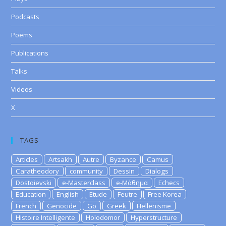
Podcasts
Poems
Publications
Talks
Videos
X
TAGS
Articles
Artsakh
Autre
Byzance
Camus
Caratheodory
community
Dessin
Dialogs
Dostoievski
e-Masterclass
e-Μάθημα
Echecs
Education
English
Etude
Feutre
Free Korea
French
Genocide
Go
Greek
Hellenisme
Histoire Intelligente
Holodomor
Hyperstructure