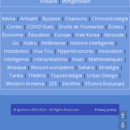
Voltaire
|
Wittgenstein
Advice
|
Artsakh
|
Byzance
|
Chansons
|
Chronostratégie
|
Contes
|
COVID Stats
|
Droits de l'Humanité
|
Échecs
|
Économie
|
Éducation
|
Europe
|
Free Korea
|
Génocide
|
Go
|
Haïku
|
Hellénisme
|
Histoire Intelligente
|
Holodomor
|
Hua Tou
|
Hyperstructures
|
Innovation
|
Intelligence
|
Interprétations
|
Koan
|
Mathématiques
|
Musique
|
Recours européens
|
Sahara
|
Stratégie
|
Tanka
|
Théâtre
|
Topostratégie
|
Urban Design
|
Western Armenia
|
ZEE
|
Zéolithe
|
Έξυπνη διατροφή
© Ignitions 2003-2026 - All Rights Reserved
Privacy policy