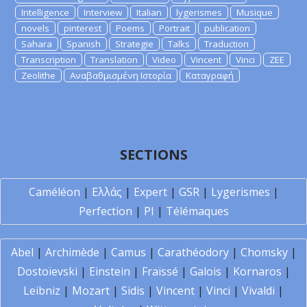
Intelligence
Interview
Italian
lygerismes
Musique
novels
pinterest
Poems
Portrait
publication
Sahara
Spanish
Strategie
Talks
Traduction
Transcription
Translation
Video
Vincent
Vinci
ZEE
Zeolithe
Αναβαθμισμένη Ιστορία
Καταγραφή
SECTIONS
Caméléon
|
Ελλάς
|
Expert
|
GSR
|
Lygerismes
|
Perfection
|
PI
|
Télémaques
Abel
|
Archimède
|
Camus
|
Carathéodory
|
Chomsky
|
Dostoïevski
|
Einstein
|
Fraïssé
|
Galois
|
Kornaros
|
Leibniz
|
Mozart
|
Sidis
|
Vincent
|
Vinci
|
Vivaldi
|