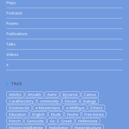
Plays
Podcasts
Poems
Publications
Talks
Videos
X
TAGS
Articles
Artsakh
Autre
Byzance
Camus
Caratheodory
community
Dessin
Dialogs
Dostoievski
e-Masterclass
e-Μάθημα
Echecs
Education
English
Etude
Feutre
Free Korea
French
Genocide
Go
Greek
Hellenisme
Histoire Intelligente
Holodomor
Hyperstructure