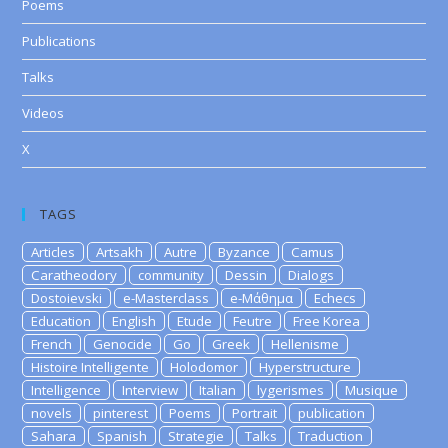
Poems
Publications
Talks
Videos
X
TAGS
Articles
Artsakh
Autre
Byzance
Camus
Caratheodory
community
Dessin
Dialogs
Dostoievski
e-Masterclass
e-Μάθημα
Echecs
Education
English
Etude
Feutre
Free Korea
French
Genocide
Go
Greek
Hellenisme
Histoire Intelligente
Holodomor
Hyperstructure
Intelligence
Interview
Italian
lygerismes
Musique
novels
pinterest
Poems
Portrait
publication
Sahara
Spanish
Strategie
Talks
Traduction