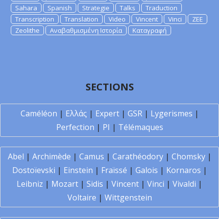
Sahara
Spanish
Strategie
Talks
Traduction
Transcription
Translation
Video
Vincent
Vinci
ZEE
Zeolithe
Αναβαθμισμένη Ιστορία
Καταγραφή
SECTIONS
Caméléon
|
Ελλάς
|
Expert
|
GSR
|
Lygerismes
|
Perfection
|
PI
|
Télémaques
Abel
|
Archimède
|
Camus
|
Carathéodory
|
Chomsky
|
Dostoïevski
|
Einstein
|
Fraïssé
|
Galois
|
Kornaros
|
Leibniz
|
Mozart
|
Sidis
|
Vincent
|
Vinci
|
Vivaldi
|
Voltaire
|
Wittgenstein