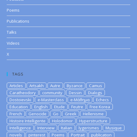
Poems
Publications
Talks
Videos
X
TAGS
Articles
Artsakh
Autre
Byzance
Camus
Caratheodory
community
Dessin
Dialogs
Dostoievski
e-Masterclass
e-Μάθημα
Echecs
Education
English
Etude
Feutre
Free Korea
French
Genocide
Go
Greek
Hellenisme
Histoire Intelligente
Holodomor
Hyperstructure
Intelligence
Interview
Italian
lygerismes
Musique
novels
pinterest
Poems
Portrait
publication