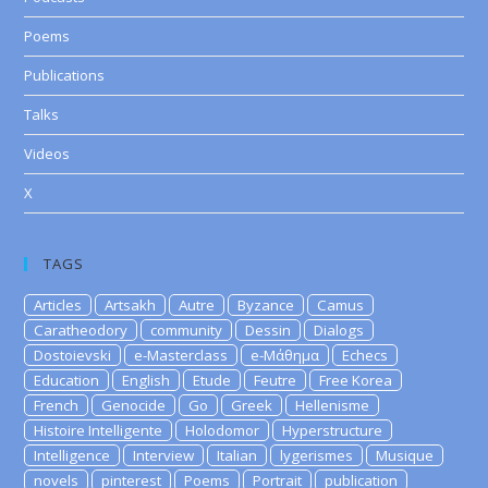
Poems
Publications
Talks
Videos
X
TAGS
Articles
Artsakh
Autre
Byzance
Camus
Caratheodory
community
Dessin
Dialogs
Dostoievski
e-Masterclass
e-Μάθημα
Echecs
Education
English
Etude
Feutre
Free Korea
French
Genocide
Go
Greek
Hellenisme
Histoire Intelligente
Holodomor
Hyperstructure
Intelligence
Interview
Italian
lygerismes
Musique
novels
pinterest
Poems
Portrait
publication