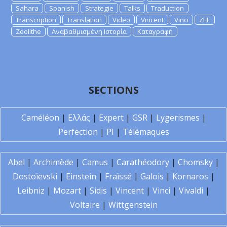
Sahara
Spanish
Strategie
Talks
Traduction
Transcription
Translation
Video
Vincent
Vinci
ZEE
Zeolithe
Αναβαθμισμένη Ιστορία
Καταγραφή
SECTIONS
Caméléon
|
Ελλάς
|
Expert
|
GSR
|
Lygerismes
|
Perfection
|
PI
|
Télémaques
Abel
|
Archimède
|
Camus
|
Carathéodory
|
Chomsky
|
Dostoïevski
|
Einstein
|
Fraïssé
|
Galois
|
Kornaros
|
Leibniz
|
Mozart
|
Sidis
|
Vincent
|
Vinci
|
Vivaldi
|
Voltaire
|
Wittgenstein