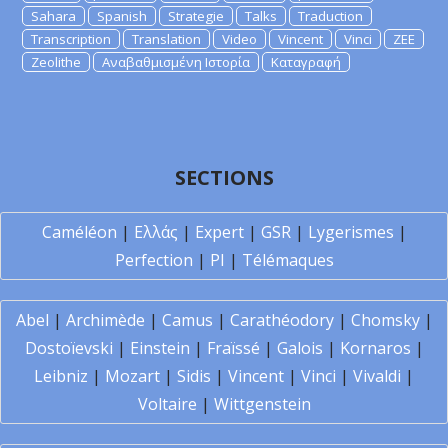
Sahara
Spanish
Strategie
Talks
Traduction
Transcription
Translation
Video
Vincent
Vinci
ZEE
Zeolithe
Αναβαθμισμένη Ιστορία
Καταγραφή
SECTIONS
Caméléon
|
Ελλάς
|
Expert
|
GSR
|
Lygerismes
|
Perfection
|
PI
|
Télémaques
Abel
|
Archimède
|
Camus
|
Carathéodory
|
Chomsky
|
Dostoïevski
|
Einstein
|
Fraïssé
|
Galois
|
Kornaros
|
Leibniz
|
Mozart
|
Sidis
|
Vincent
|
Vinci
|
Vivaldi
|
Voltaire
|
Wittgenstein