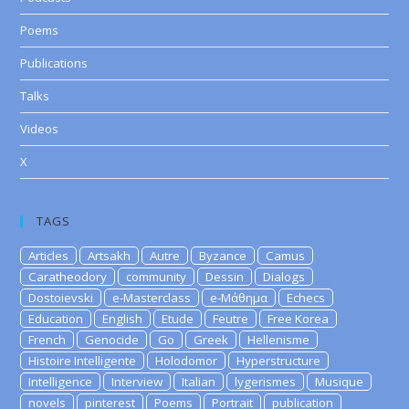
Poems
Publications
Talks
Videos
X
TAGS
Articles
Artsakh
Autre
Byzance
Camus
Caratheodory
community
Dessin
Dialogs
Dostoievski
e-Masterclass
e-Μάθημα
Echecs
Education
English
Etude
Feutre
Free Korea
French
Genocide
Go
Greek
Hellenisme
Histoire Intelligente
Holodomor
Hyperstructure
Intelligence
Interview
Italian
lygerismes
Musique
novels
pinterest
Poems
Portrait
publication