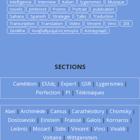
Intelligence
Interview
Italian
lygerismes
Musique
novels
pinterest
Poems
Portrait
publication
Sahara
Spanish
Strategie
Talks
Traduction
Transcription
Translation
Video
Vincent
Vinci
ZEE
Zeolithe
Αναβαθμισμένη Ιστορία
Καταγραφή
SECTIONS
Caméléon
|
Ελλάς
|
Expert
|
GSR
|
Lygerismes
|
Perfection
|
PI
|
Télémaques
Abel
|
Archimède
|
Camus
|
Carathéodory
|
Chomsky
|
Dostoïevski
|
Einstein
|
Fraïssé
|
Galois
|
Kornaros
|
Leibniz
|
Mozart
|
Sidis
|
Vincent
|
Vinci
|
Vivaldi
|
Voltaire
|
Wittgenstein