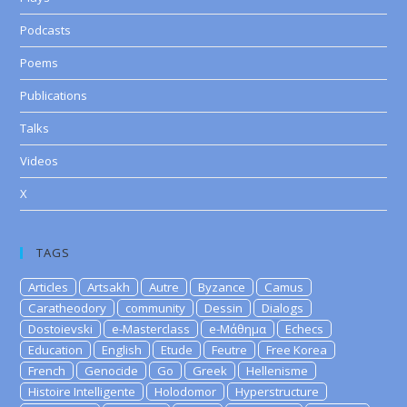
Podcasts
Poems
Publications
Talks
Videos
X
TAGS
Articles
Artsakh
Autre
Byzance
Camus
Caratheodory
community
Dessin
Dialogs
Dostoievski
e-Masterclass
e-Μάθημα
Echecs
Education
English
Etude
Feutre
Free Korea
French
Genocide
Go
Greek
Hellenisme
Histoire Intelligente
Holodomor
Hyperstructure