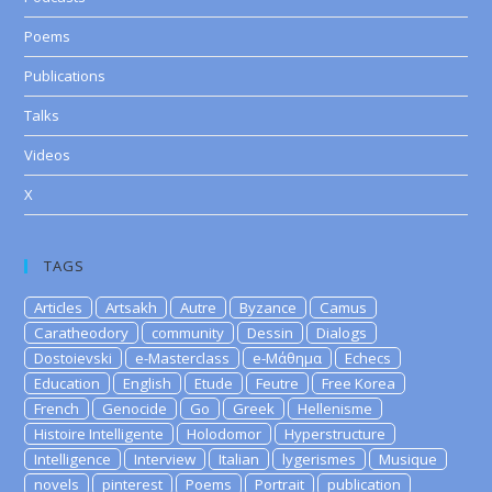
Poems
Publications
Talks
Videos
X
TAGS
Articles
Artsakh
Autre
Byzance
Camus
Caratheodory
community
Dessin
Dialogs
Dostoievski
e-Masterclass
e-Μάθημα
Echecs
Education
English
Etude
Feutre
Free Korea
French
Genocide
Go
Greek
Hellenisme
Histoire Intelligente
Holodomor
Hyperstructure
Intelligence
Interview
Italian
lygerismes
Musique
novels
pinterest
Poems
Portrait
publication