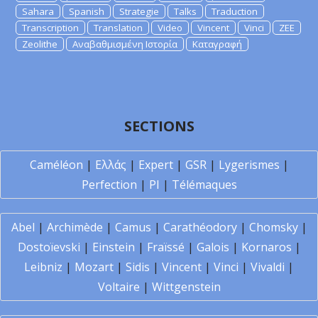
Sahara
Spanish
Strategie
Talks
Traduction
Transcription
Translation
Video
Vincent
Vinci
ZEE
Zeolithe
Αναβαθμισμένη Ιστορία
Καταγραφή
SECTIONS
Caméléon
|
Ελλάς
|
Expert
|
GSR
|
Lygerismes
|
Perfection
|
PI
|
Télémaques
Abel
|
Archimède
|
Camus
|
Carathéodory
|
Chomsky
|
Dostoïevski
|
Einstein
|
Fraïssé
|
Galois
|
Kornaros
|
Leibniz
|
Mozart
|
Sidis
|
Vincent
|
Vinci
|
Vivaldi
|
Voltaire
|
Wittgenstein