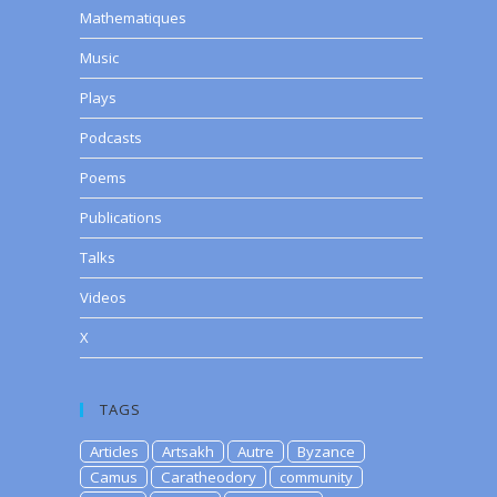
Mathematiques
Music
Plays
Podcasts
Poems
Publications
Talks
Videos
X
TAGS
Articles
Artsakh
Autre
Byzance
Camus
Caratheodory
community