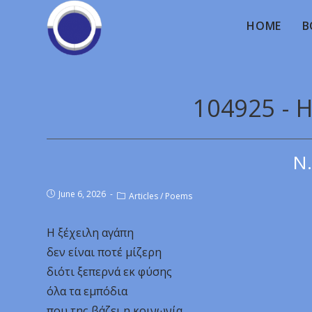
HOME
B
104925 - 
Ν.
June 6, 2026
Articles
/
Poems
Η ξέχειλη αγάπη
δεν είναι ποτέ μίζερη
διότι ξεπερνά εκ φύσης
όλα τα εμπόδια
που της βάζει η κοινωνία