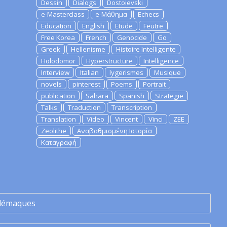
Dessin
Dialogs
Dostoievski
e-Masterclass
e-Μάθημα
Echecs
Education
English
Etude
Feutre
Free Korea
French
Genocide
Go
Greek
Hellenisme
Histoire Intelligente
Holodomor
Hyperstructure
Intelligence
Interview
Italian
lygerismes
Musique
novels
pinterest
Poems
Portrait
publication
Sahara
Spanish
Strategie
Talks
Traduction
Transcription
Translation
Video
Vincent
Vinci
ZEE
Zeolithe
Αναβαθμισμένη Ιστορία
Καταγραφή
lémaques