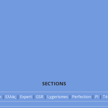
SECTIONS
n
|
Ελλάς
|
Expert
|
GSR
|
Lygerismes
|
Perfection
|
PI
|
Té