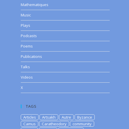
Mathematiques
Music
Plays
Podcasts
Poems
Publications
Talks
Videos
X
TAGS
Articles
Artsakh
Autre
Byzance
Camus
Caratheodory
community