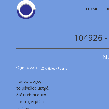
HOME
B
104926 -
Ν.
June 6, 2026
Articles
/
Poems
Για τις ψυχές
το μέγεθος μετρά
διότι είναι αυτό
που τις γεμίζει
με ζωή,