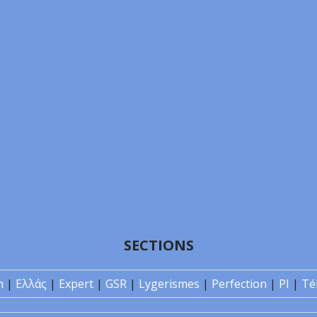
SECTIONS
n
|
Ελλάς
|
Expert
|
GSR
|
Lygerismes
|
Perfection
|
PI
|
Té