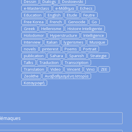
Dessin
Dialogs
Dostoievski
e-Masterclass
e-Μάθημα
Echecs
Education
English
Etude
Feutre
Free Korea
French
Genocide
Go
Greek
Hellenisme
Histoire Intelligente
Holodomor
Hyperstructure
Intelligence
Interview
Italian
lygerismes
Musique
novels
pinterest
Poems
Portrait
publication
Sahara
Spanish
Strategie
Talks
Traduction
Transcription
Translation
Video
Vincent
Vinci
ZEE
Zeolithe
Αναβαθμισμένη Ιστορία
Καταγραφή
lémaques