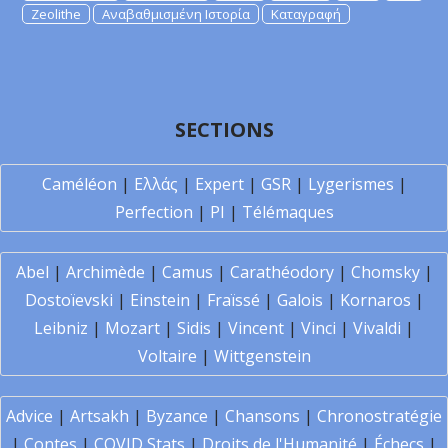
Zeolithe
Αναβαθμισμένη Ιστορία
Καταγραφή
SECTIONS
Caméléon
|
Ελλάς
|
Expert
|
GSR
|
Lygerismes
|
Perfection
|
PI
|
Télémaques
Abel
|
Archimède
|
Camus
|
Carathéodory
|
Chomsky
|
Dostoïevski
|
Einstein
|
Fraïssé
|
Galois
|
Kornaros
|
Leibniz
|
Mozart
|
Sidis
|
Vincent
|
Vinci
|
Vivaldi
|
Voltaire
|
Wittgenstein
Advice
|
Artsakh
|
Byzance
|
Chansons
|
Chronostratégie
|
Contes
|
COVID Stats
|
Droits de l'Humanité
|
Échecs
|