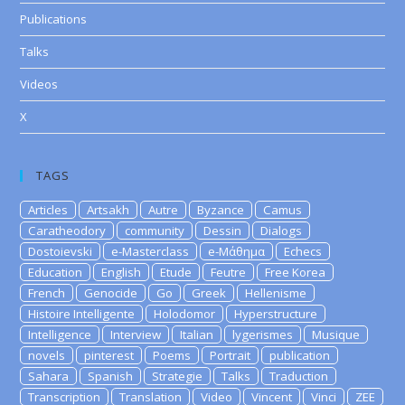
Publications
Talks
Videos
X
TAGS
Articles
Artsakh
Autre
Byzance
Camus
Caratheodory
community
Dessin
Dialogs
Dostoievski
e-Masterclass
e-Μάθημα
Echecs
Education
English
Etude
Feutre
Free Korea
French
Genocide
Go
Greek
Hellenisme
Histoire Intelligente
Holodomor
Hyperstructure
Intelligence
Interview
Italian
lygerismes
Musique
novels
pinterest
Poems
Portrait
publication
Sahara
Spanish
Strategie
Talks
Traduction
Transcription
Translation
Video
Vincent
Vinci
ZEE