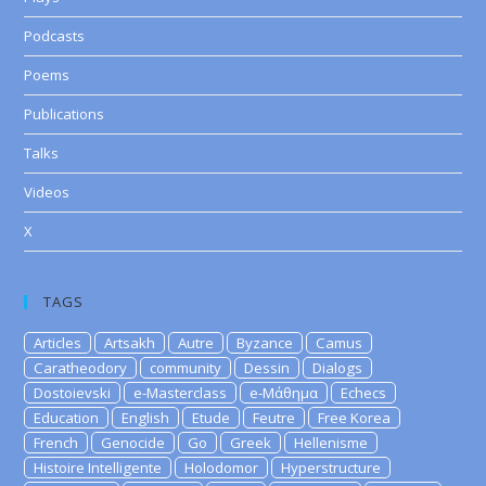
Podcasts
Poems
Publications
Talks
Videos
X
TAGS
Articles
Artsakh
Autre
Byzance
Camus
Caratheodory
community
Dessin
Dialogs
Dostoievski
e-Masterclass
e-Μάθημα
Echecs
Education
English
Etude
Feutre
Free Korea
French
Genocide
Go
Greek
Hellenisme
Histoire Intelligente
Holodomor
Hyperstructure