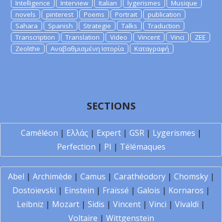
Intelligence
Interview
Italian
lygerismes
Musique
novels
pinterest
Poems
Portrait
publication
Sahara
Spanish
Strategie
Talks
Traduction
Transcription
Translation
Video
Vincent
Vinci
ZEE
Zeolithe
Αναβαθμισμένη Ιστορία
Καταγραφή
SECTIONS
Caméléon
|
Ελλάς
|
Expert
|
GSR
|
Lygerismes
|
Perfection
|
PI
|
Télémaques
Abel
|
Archimède
|
Camus
|
Carathéodory
|
Chomsky
|
Dostoïevski
|
Einstein
|
Fraïssé
|
Galois
|
Kornaros
|
Leibniz
|
Mozart
|
Sidis
|
Vincent
|
Vinci
|
Vivaldi
|
Voltaire
|
Wittgenstein