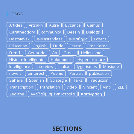
TAGS
Articles
Artsakh
Autre
Byzance
Camus
Caratheodory
community
Dessin
Dialogs
Dostoievski
e-Masterclass
e-Μάθημα
Echecs
Education
English
Etude
Feutre
Free Korea
French
Genocide
Go
Greek
Hellenisme
Histoire Intelligente
Holodomor
Hyperstructure
Intelligence
Interview
Italian
lygerismes
Musique
novels
pinterest
Poems
Portrait
publication
Sahara
Spanish
Strategie
Talks
Traduction
Transcription
Translation
Video
Vincent
Vinci
ZEE
Zeolithe
Αναβαθμισμένη Ιστορία
Καταγραφή
SECTIONS