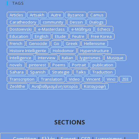
TAGS
Articles
Artsakh
Autre
Byzance
Camus
Caratheodory
community
Dessin
Dialogs
Dostoievski
e-Masterclass
e-Μάθημα
Echecs
Education
English
Etude
Feutre
Free Korea
French
Genocide
Go
Greek
Hellenisme
Histoire Intelligente
Holodomor
Hyperstructure
Intelligence
Interview
Italian
lygerismes
Musique
novels
pinterest
Poems
Portrait
publication
Sahara
Spanish
Strategie
Talks
Traduction
Transcription
Translation
Video
Vincent
Vinci
ZEE
Zeolithe
Αναβαθμισμένη Ιστορία
Καταγραφή
SECTIONS