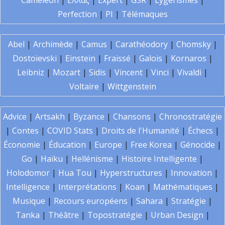
Caméléon
|
Ελλάς
|
Expert
|
GSR
|
Lygerismes
|
Perfection
|
PI
|
Télémaques
Abel
|
Archimède
|
Camus
|
Carathéodory
|
Chomsky
|
Dostoïevski
|
Einstein
|
Fraïssé
|
Galois
|
Kornaros
|
Leibniz
|
Mozart
|
Sidis
|
Vincent
|
Vinci
|
Vivaldi
|
Voltaire
|
Wittgenstein
Advice
|
Artsakh
|
Byzance
|
Chansons
|
Chronostratégie
|
Contes
|
COVID Stats
|
Droits de l'Humanité
|
Échecs
|
Économie
|
Éducation
|
Europe
|
Free Korea
|
Génocide
|
Go
|
Haïku
|
Hellénisme
|
Histoire Intelligente
|
Holodomor
|
Hua Tou
|
Hyperstructures
|
Innovation
|
Intelligence
|
Interprétations
|
Koan
|
Mathématiques
|
Musique
|
Recours européens
|
Sahara
|
Stratégie
|
Tanka
|
Théâtre
|
Topostratégie
|
Urban Design
|