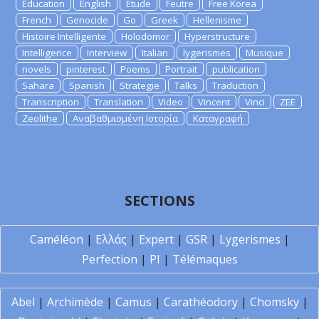
Education
English
Etude
Feutre
Free Korea
French
Genocide
Go
Greek
Hellenisme
Histoire Intelligente
Holodomor
Hyperstructure
Intelligence
Interview
Italian
lygerismes
Musique
novels
pinterest
Poems
Portrait
publication
Sahara
Spanish
Strategie
Talks
Traduction
Transcription
Translation
Video
Vincent
Vinci
ZEE
Zeolithe
Αναβαθμισμένη Ιστορία
Καταγραφή
SECTIONS
Caméléon
|
Ελλάς
|
Expert
|
GSR
|
Lygerismes
|
Perfection
|
PI
|
Télémaques
Abel
|
Archimède
|
Camus
|
Carathéodory
|
Chomsky
|