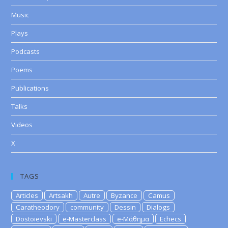
Music
Plays
Podcasts
Poems
Publications
Talks
Videos
X
TAGS
Articles
Artsakh
Autre
Byzance
Camus
Caratheodory
community
Dessin
Dialogs
Dostoievski
e-Masterclass
e-Μάθημα
Echecs