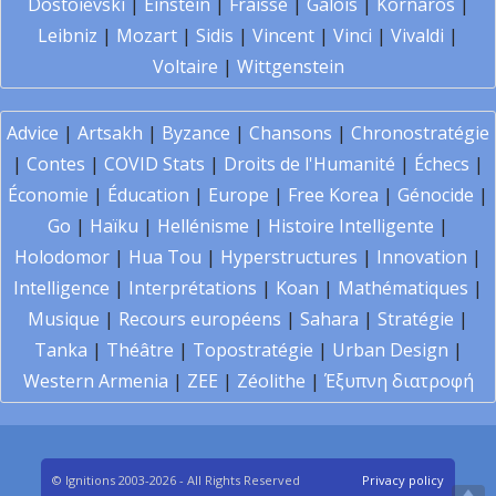
Dostoïevski
|
Einstein
|
Fraïssé
|
Galois
|
Kornaros
|
Leibniz
|
Mozart
|
Sidis
|
Vincent
|
Vinci
|
Vivaldi
|
Voltaire
|
Wittgenstein
Advice
|
Artsakh
|
Byzance
|
Chansons
|
Chronostratégie
|
Contes
|
COVID Stats
|
Droits de l'Humanité
|
Échecs
|
Économie
|
Éducation
|
Europe
|
Free Korea
|
Génocide
|
Go
|
Haïku
|
Hellénisme
|
Histoire Intelligente
|
Holodomor
|
Hua Tou
|
Hyperstructures
|
Innovation
|
Intelligence
|
Interprétations
|
Koan
|
Mathématiques
|
Musique
|
Recours européens
|
Sahara
|
Stratégie
|
Tanka
|
Théâtre
|
Topostratégie
|
Urban Design
|
Western Armenia
|
ZEE
|
Zéolithe
|
Έξυπνη διατροφή
© Ignitions 2003-2026 - All Rights Reserved
Privacy policy