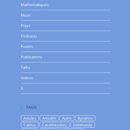
Mathematiques
Music
Plays
Podcasts
Poems
Publications
Talks
Videos
X
TAGS
Articles
Artsakh
Autre
Byzance
Camus
Caratheodory
community