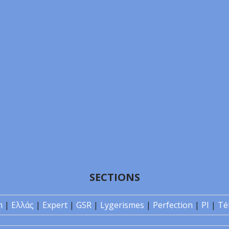
SECTIONS
n
|
Ελλάς
|
Expert
|
GSR
|
Lygerismes
|
Perfection
|
PI
|
Té