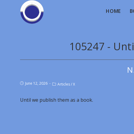
HOME
B
105247 - Unt
N
June 12, 2026
Articles
/
X
Until we publish them as a book.