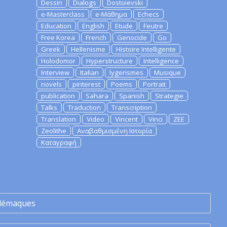
Dessin
Dialogs
Dostoievski
e-Masterclass
e-Μάθημα
Echecs
Education
English
Etude
Feutre
Free Korea
French
Genocide
Go
Greek
Hellenisme
Histoire Intelligente
Holodomor
Hyperstructure
Intelligence
Interview
Italian
lygerismes
Musique
novels
pinterest
Poems
Portrait
publication
Sahara
Spanish
Strategie
Talks
Traduction
Transcription
Translation
Video
Vincent
Vinci
ZEE
Zeolithe
Αναβαθμισμένη Ιστορία
Καταγραφή
lémaques