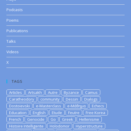
Podcasts
Poems
Publications
Talks
Videos
X
TAGS
Articles
Artsakh
Autre
Byzance
Camus
Caratheodory
community
Dessin
Dialogs
Dostoievski
e-Masterclass
e-Μάθημα
Echecs
Education
English
Etude
Feutre
Free Korea
French
Genocide
Go
Greek
Hellenisme
Histoire Intelligente
Holodomor
Hyperstructure