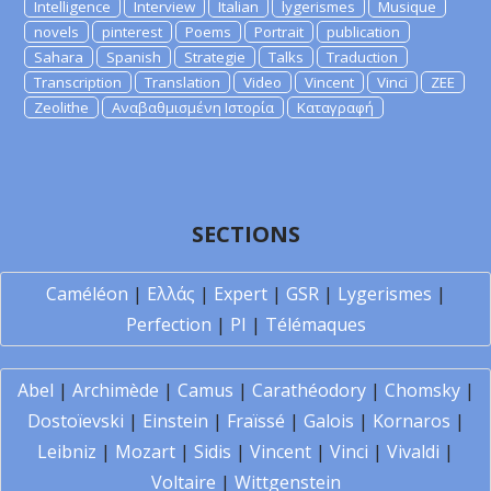
Intelligence
Interview
Italian
lygerismes
Musique
novels
pinterest
Poems
Portrait
publication
Sahara
Spanish
Strategie
Talks
Traduction
Transcription
Translation
Video
Vincent
Vinci
ZEE
Zeolithe
Αναβαθμισμένη Ιστορία
Καταγραφή
SECTIONS
Caméléon
|
Ελλάς
|
Expert
|
GSR
|
Lygerismes
|
Perfection
|
PI
|
Télémaques
Abel
|
Archimède
|
Camus
|
Carathéodory
|
Chomsky
|
Dostoïevski
|
Einstein
|
Fraïssé
|
Galois
|
Kornaros
|
Leibniz
|
Mozart
|
Sidis
|
Vincent
|
Vinci
|
Vivaldi
|
Voltaire
|
Wittgenstein