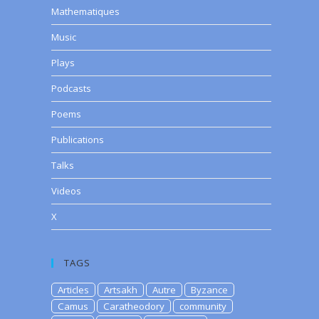
Mathematiques
Music
Plays
Podcasts
Poems
Publications
Talks
Videos
X
TAGS
Articles
Artsakh
Autre
Byzance
Camus
Caratheodory
community