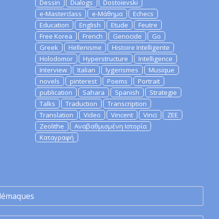
Dessin
Dialogs
Dostoievski
e-Masterclass
e-Μάθημα
Echecs
Education
English
Etude
Feutre
Free Korea
French
Genocide
Go
Greek
Hellenisme
Histoire Intelligente
Holodomor
Hyperstructure
Intelligence
Interview
Italian
lygerismes
Musique
novels
pinterest
Poems
Portrait
publication
Sahara
Spanish
Strategie
Talks
Traduction
Transcription
Translation
Video
Vincent
Vinci
ZEE
Zeolithe
Αναβαθμισμένη Ιστορία
Καταγραφή
lémaques