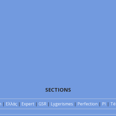
SECTIONS
n
|
Ελλάς
|
Expert
|
GSR
|
Lygerismes
|
Perfection
|
PI
|
Té