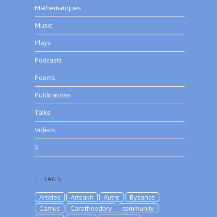
Mathematiques
Music
Plays
Podcasts
Poems
Publications
Talks
Videos
X
TAGS
Articles
Artsakh
Autre
Byzance
Camus
Caratheodory
community