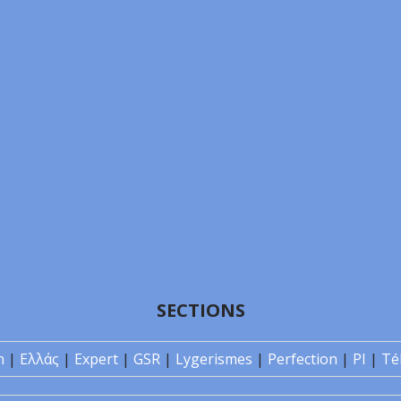
SECTIONS
n
|
Ελλάς
|
Expert
|
GSR
|
Lygerismes
|
Perfection
|
PI
|
Té