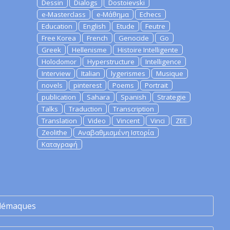
Dessin
Dialogs
Dostoievski
e-Masterclass
e-Μάθημα
Echecs
Education
English
Etude
Feutre
Free Korea
French
Genocide
Go
Greek
Hellenisme
Histoire Intelligente
Holodomor
Hyperstructure
Intelligence
Interview
Italian
lygerismes
Musique
novels
pinterest
Poems
Portrait
publication
Sahara
Spanish
Strategie
Talks
Traduction
Transcription
Translation
Video
Vincent
Vinci
ZEE
Zeolithe
Αναβαθμισμένη Ιστορία
Καταγραφή
lémaques