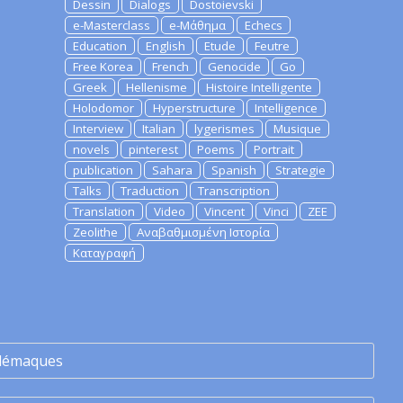
Dessin
Dialogs
Dostoievski
e-Masterclass
e-Μάθημα
Echecs
Education
English
Etude
Feutre
Free Korea
French
Genocide
Go
Greek
Hellenisme
Histoire Intelligente
Holodomor
Hyperstructure
Intelligence
Interview
Italian
lygerismes
Musique
novels
pinterest
Poems
Portrait
publication
Sahara
Spanish
Strategie
Talks
Traduction
Transcription
Translation
Video
Vincent
Vinci
ZEE
Zeolithe
Αναβαθμισμένη Ιστορία
Καταγραφή
lémaques