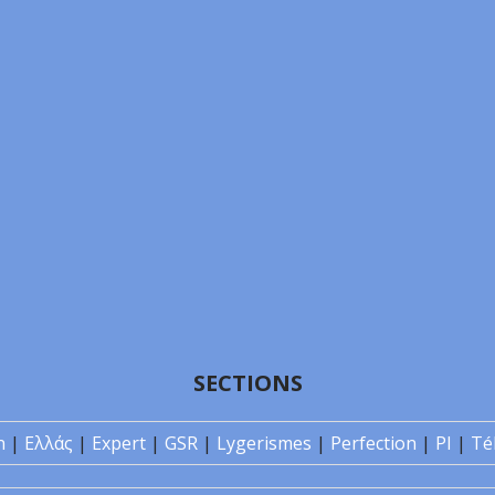
SECTIONS
n
|
Ελλάς
|
Expert
|
GSR
|
Lygerismes
|
Perfection
|
PI
|
Té