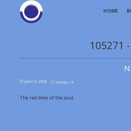
HOME
B
105271 -
N
June 13, 2026
Articles
/
X
The red lines of the soul.