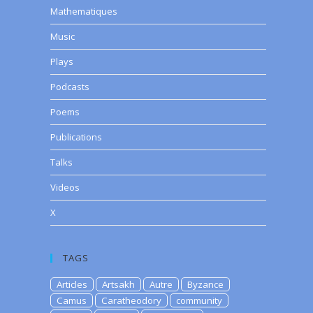
Mathematiques
Music
Plays
Podcasts
Poems
Publications
Talks
Videos
X
TAGS
Articles
Artsakh
Autre
Byzance
Camus
Caratheodory
community