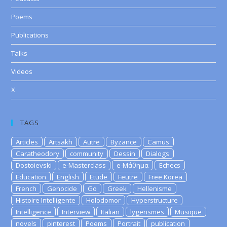
Poems
Publications
Talks
Videos
X
TAGS
Articles
Artsakh
Autre
Byzance
Camus
Caratheodory
community
Dessin
Dialogs
Dostoievski
e-Masterclass
e-Μάθημα
Echecs
Education
English
Etude
Feutre
Free Korea
French
Genocide
Go
Greek
Hellenisme
Histoire Intelligente
Holodomor
Hyperstructure
Intelligence
Interview
Italian
lygerismes
Musique
novels
pinterest
Poems
Portrait
publication