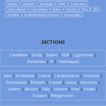
Sahara
Spanish
Strategie
Talks
Traduction
Transcription
Translation
Video
Vincent
Vinci
ZEE
Zeolithe
Αναβαθμισμένη Ιστορία
Καταγραφή
SECTIONS
Caméléon
|
Ελλάς
|
Expert
|
GSR
|
Lygerismes
|
Perfection
|
PI
|
Télémaques
Abel
|
Archimède
|
Camus
|
Carathéodory
|
Chomsky
|
Dostoïevski
|
Einstein
|
Fraïssé
|
Galois
|
Kornaros
|
Leibniz
|
Mozart
|
Sidis
|
Vincent
|
Vinci
|
Vivaldi
|
Voltaire
|
Wittgenstein