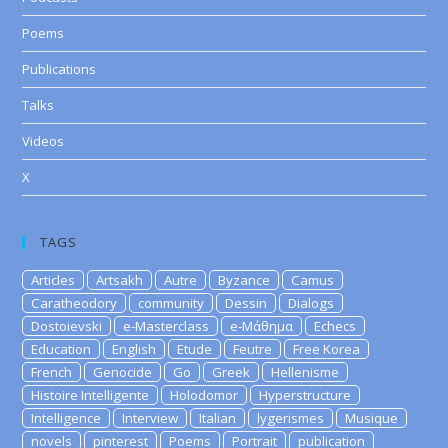
Poems
Publications
Talks
Videos
X
TAGS
Articles
Artsakh
Autre
Byzance
Camus
Caratheodory
community
Dessin
Dialogs
Dostoievski
e-Masterclass
e-Μάθημα
Echecs
Education
English
Etude
Feutre
Free Korea
French
Genocide
Go
Greek
Hellenisme
Histoire Intelligente
Holodomor
Hyperstructure
Intelligence
Interview
Italian
lygerismes
Musique
novels
pinterest
Poems
Portrait
publication