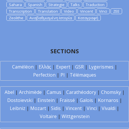
Sahara
Spanish
Strategie
Talks
Traduction
Transcription
Translation
Video
Vincent
Vinci
ZEE
Zeolithe
Αναβαθμισμένη Ιστορία
Καταγραφή
SECTIONS
Caméléon
|
Ελλάς
|
Expert
|
GSR
|
Lygerismes
|
Perfection
|
PI
|
Télémaques
Abel
|
Archimède
|
Camus
|
Carathéodory
|
Chomsky
|
Dostoïevski
|
Einstein
|
Fraïssé
|
Galois
|
Kornaros
|
Leibniz
|
Mozart
|
Sidis
|
Vincent
|
Vinci
|
Vivaldi
|
Voltaire
|
Wittgenstein