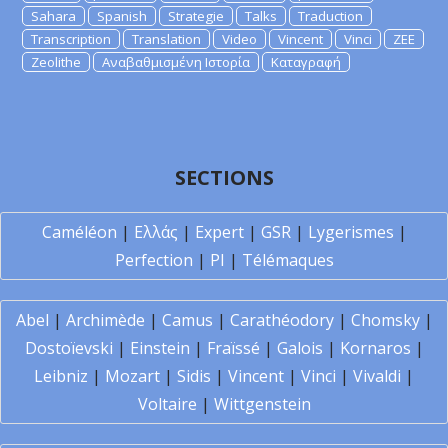
Sahara
Spanish
Strategie
Talks
Traduction
Transcription
Translation
Video
Vincent
Vinci
ZEE
Zeolithe
Αναβαθμισμένη Ιστορία
Καταγραφή
SECTIONS
Caméléon
|
Ελλάς
|
Expert
|
GSR
|
Lygerismes
|
Perfection
|
PI
|
Télémaques
Abel
|
Archimède
|
Camus
|
Carathéodory
|
Chomsky
|
Dostoïevski
|
Einstein
|
Fraïssé
|
Galois
|
Kornaros
|
Leibniz
|
Mozart
|
Sidis
|
Vincent
|
Vinci
|
Vivaldi
|
Voltaire
|
Wittgenstein