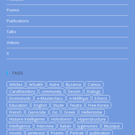
Poems
Publications
Talks
Videos
X
TAGS
Articles
Artsakh
Autre
Byzance
Camus
Caratheodory
community
Dessin
Dialogs
Dostoievski
e-Masterclass
e-Μάθημα
Echecs
Education
English
Etude
Feutre
Free Korea
French
Genocide
Go
Greek
Hellenisme
Histoire Intelligente
Holodomor
Hyperstructure
Intelligence
Interview
Italian
lygerismes
Musique
novels
pinterest
Poems
Portrait
publication