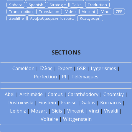
Sahara
Spanish
Strategie
Talks
Traduction
Transcription
Translation
Video
Vincent
Vinci
ZEE
Zeolithe
Αναβαθμισμένη Ιστορία
Καταγραφή
SECTIONS
Caméléon
|
Ελλάς
|
Expert
|
GSR
|
Lygerismes
|
Perfection
|
PI
|
Télémaques
Abel
|
Archimède
|
Camus
|
Carathéodory
|
Chomsky
|
Dostoïevski
|
Einstein
|
Fraïssé
|
Galois
|
Kornaros
|
Leibniz
|
Mozart
|
Sidis
|
Vincent
|
Vinci
|
Vivaldi
|
Voltaire
|
Wittgenstein