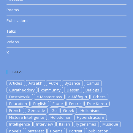
Poems
Publications
Talks
Videos
X
TAGS
Articles
Artsakh
Autre
Byzance
Camus
Caratheodory
community
Dessin
Dialogs
Dostoievski
e-Masterclass
e-Μάθημα
Echecs
Education
English
Etude
Feutre
Free Korea
French
Genocide
Go
Greek
Hellenisme
Histoire Intelligente
Holodomor
Hyperstructure
Intelligence
Interview
Italian
lygerismes
Musique
novels
pinterest
Poems
Portrait
publication