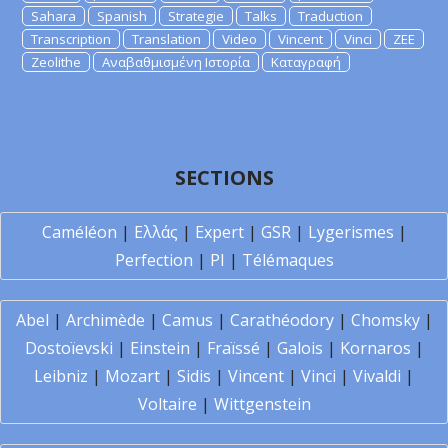
Sahara
Spanish
Strategie
Talks
Traduction
Transcription
Translation
Video
Vincent
Vinci
ZEE
Zeolithe
Αναβαθμισμένη Ιστορία
Καταγραφή
SECTIONS
Caméléon
|
Ελλάς
|
Expert
|
GSR
|
Lygerismes
|
Perfection
|
PI
|
Télémaques
Abel
|
Archimède
|
Camus
|
Carathéodory
|
Chomsky
|
Dostoïevski
|
Einstein
|
Fraïssé
|
Galois
|
Kornaros
|
Leibniz
|
Mozart
|
Sidis
|
Vincent
|
Vinci
|
Vivaldi
|
Voltaire
|
Wittgenstein