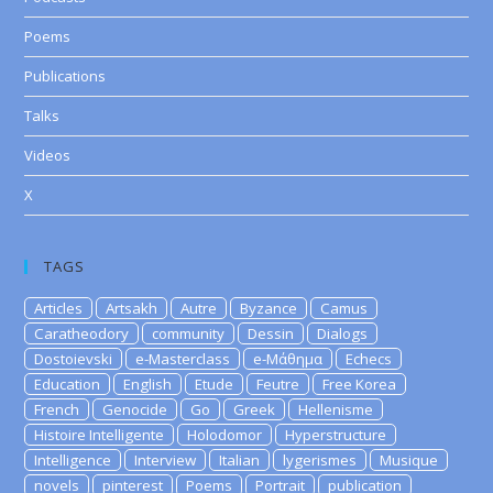
Poems
Publications
Talks
Videos
X
TAGS
Articles
Artsakh
Autre
Byzance
Camus
Caratheodory
community
Dessin
Dialogs
Dostoievski
e-Masterclass
e-Μάθημα
Echecs
Education
English
Etude
Feutre
Free Korea
French
Genocide
Go
Greek
Hellenisme
Histoire Intelligente
Holodomor
Hyperstructure
Intelligence
Interview
Italian
lygerismes
Musique
novels
pinterest
Poems
Portrait
publication