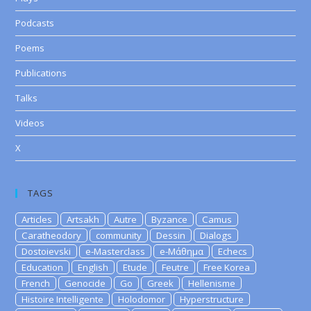
Podcasts
Poems
Publications
Talks
Videos
X
TAGS
Articles
Artsakh
Autre
Byzance
Camus
Caratheodory
community
Dessin
Dialogs
Dostoievski
e-Masterclass
e-Μάθημα
Echecs
Education
English
Etude
Feutre
Free Korea
French
Genocide
Go
Greek
Hellenisme
Histoire Intelligente
Holodomor
Hyperstructure