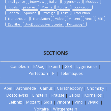
Intelligence
Interview
Italian
lygerismes
Musique
novels
pinterest
Poems
Portrait
publication
Sahara
Spanish
Strategie
Talks
Traduction
Transcription
Translation
Video
Vincent
Vinci
ZEE
Zeolithe
Αναβαθμισμένη Ιστορία
Καταγραφή
SECTIONS
Caméléon
|
Ελλάς
|
Expert
|
GSR
|
Lygerismes
|
Perfection
|
PI
|
Télémaques
Abel
|
Archimède
|
Camus
|
Carathéodory
|
Chomsky
|
Dostoïevski
|
Einstein
|
Fraïssé
|
Galois
|
Kornaros
|
Leibniz
|
Mozart
|
Sidis
|
Vincent
|
Vinci
|
Vivaldi
|
Voltaire
|
Wittgenstein