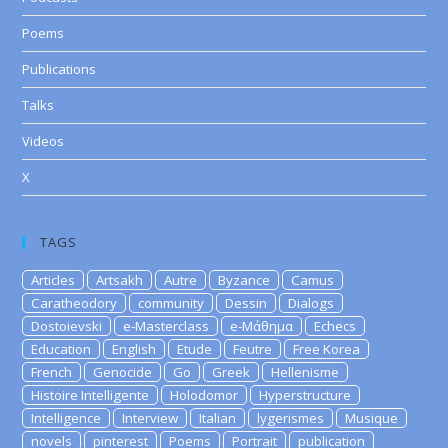
Poems
Publications
Talks
Videos
X
TAGS
Articles
Artsakh
Autre
Byzance
Camus
Caratheodory
community
Dessin
Dialogs
Dostoievski
e-Masterclass
e-Μάθημα
Echecs
Education
English
Etude
Feutre
Free Korea
French
Genocide
Go
Greek
Hellenisme
Histoire Intelligente
Holodomor
Hyperstructure
Intelligence
Interview
Italian
lygerismes
Musique
novels
pinterest
Poems
Portrait
publication