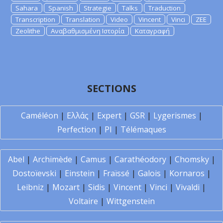
Sahara
Spanish
Strategie
Talks
Traduction
Transcription
Translation
Video
Vincent
Vinci
ZEE
Zeolithe
Αναβαθμισμένη Ιστορία
Καταγραφή
SECTIONS
Caméléon
|
Ελλάς
|
Expert
|
GSR
|
Lygerismes
|
Perfection
|
PI
|
Télémaques
Abel
|
Archimède
|
Camus
|
Carathéodory
|
Chomsky
|
Dostoïevski
|
Einstein
|
Fraïssé
|
Galois
|
Kornaros
|
Leibniz
|
Mozart
|
Sidis
|
Vincent
|
Vinci
|
Vivaldi
|
Voltaire
|
Wittgenstein