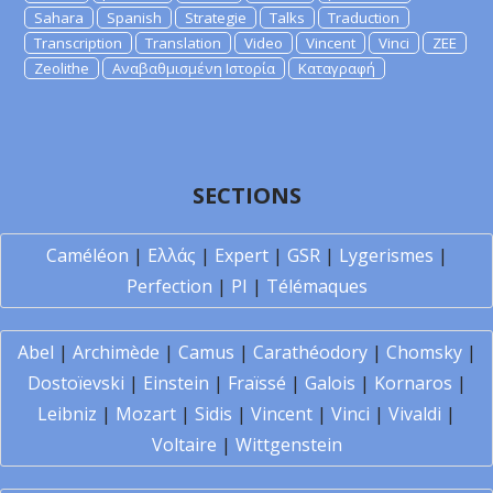
Sahara
Spanish
Strategie
Talks
Traduction
Transcription
Translation
Video
Vincent
Vinci
ZEE
Zeolithe
Αναβαθμισμένη Ιστορία
Καταγραφή
SECTIONS
Caméléon
|
Ελλάς
|
Expert
|
GSR
|
Lygerismes
|
Perfection
|
PI
|
Télémaques
Abel
|
Archimède
|
Camus
|
Carathéodory
|
Chomsky
|
Dostoïevski
|
Einstein
|
Fraïssé
|
Galois
|
Kornaros
|
Leibniz
|
Mozart
|
Sidis
|
Vincent
|
Vinci
|
Vivaldi
|
Voltaire
|
Wittgenstein