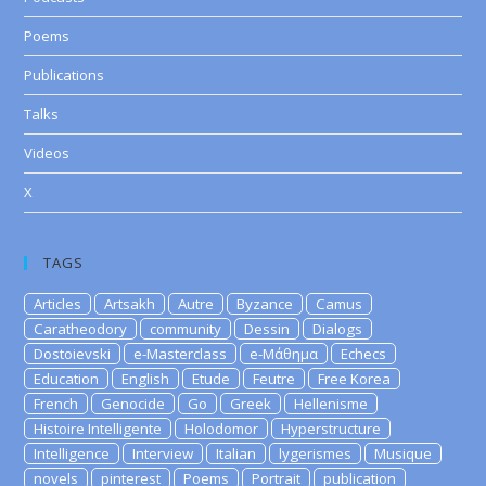
Poems
Publications
Talks
Videos
X
TAGS
Articles
Artsakh
Autre
Byzance
Camus
Caratheodory
community
Dessin
Dialogs
Dostoievski
e-Masterclass
e-Μάθημα
Echecs
Education
English
Etude
Feutre
Free Korea
French
Genocide
Go
Greek
Hellenisme
Histoire Intelligente
Holodomor
Hyperstructure
Intelligence
Interview
Italian
lygerismes
Musique
novels
pinterest
Poems
Portrait
publication