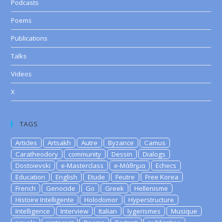
Podcasts
Poems
Publications
Talks
Videos
X
TAGS
Articles
Artsakh
Autre
Byzance
Camus
Caratheodory
community
Dessin
Dialogs
Dostoievski
e-Masterclass
e-Μάθημα
Echecs
Education
English
Etude
Feutre
Free Korea
French
Genocide
Go
Greek
Hellenisme
Histoire Intelligente
Holodomor
Hyperstructure
Intelligence
Interview
Italian
lygerismes
Musique