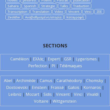
novels
pinterest
Poems
Portrait
publication
Sahara
Spanish
Strategie
Talks
Traduction
Transcription
Translation
Video
Vincent
Vinci
ZEE
Zeolithe
Αναβαθμισμένη Ιστορία
Καταγραφή
SECTIONS
Caméléon
|
Ελλάς
|
Expert
|
GSR
|
Lygerismes
|
Perfection
|
PI
|
Télémaques
Abel
|
Archimède
|
Camus
|
Carathéodory
|
Chomsky
|
Dostoïevski
|
Einstein
|
Fraïssé
|
Galois
|
Kornaros
|
Leibniz
|
Mozart
|
Sidis
|
Vincent
|
Vinci
|
Vivaldi
|
Voltaire
|
Wittgenstein