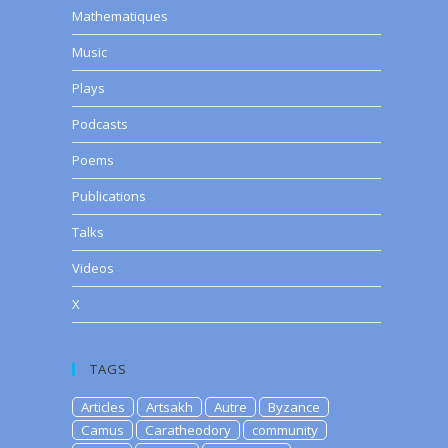
Mathematiques
Music
Plays
Podcasts
Poems
Publications
Talks
Videos
X
TAGS
Articles
Artsakh
Autre
Byzance
Camus
Caratheodory
community