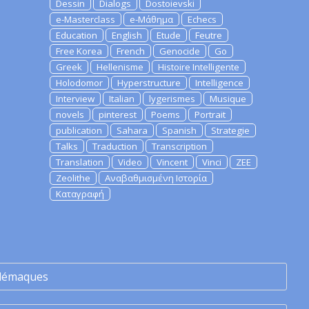
Dessin
Dialogs
Dostoievski
e-Masterclass
e-Μάθημα
Echecs
Education
English
Etude
Feutre
Free Korea
French
Genocide
Go
Greek
Hellenisme
Histoire Intelligente
Holodomor
Hyperstructure
Intelligence
Interview
Italian
lygerismes
Musique
novels
pinterest
Poems
Portrait
publication
Sahara
Spanish
Strategie
Talks
Traduction
Transcription
Translation
Video
Vincent
Vinci
ZEE
Zeolithe
Αναβαθμισμένη Ιστορία
Καταγραφή
lémaques