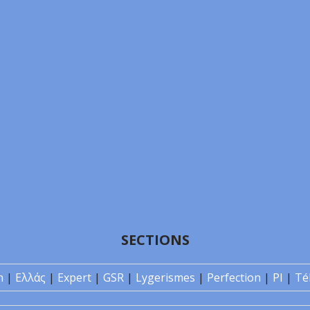
SECTIONS
n
|
Ελλάς
|
Expert
|
GSR
|
Lygerismes
|
Perfection
|
PI
|
Té