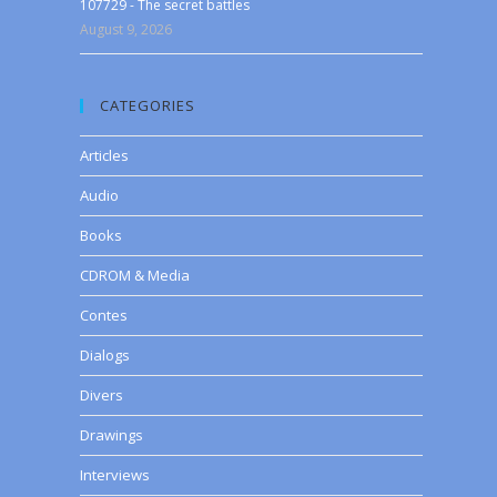
107729 - The secret battles
August 9, 2026
CATEGORIES
Articles
Audio
Books
CDROM & Media
Contes
Dialogs
Divers
Drawings
Interviews