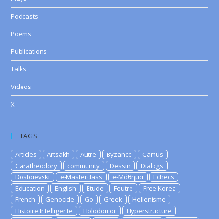
Podcasts
Poems
Publications
Talks
Videos
X
TAGS
Articles
Artsakh
Autre
Byzance
Camus
Caratheodory
community
Dessin
Dialogs
Dostoievski
e-Masterclass
e-Μάθημα
Echecs
Education
English
Etude
Feutre
Free Korea
French
Genocide
Go
Greek
Hellenisme
Histoire Intelligente
Holodomor
Hyperstructure