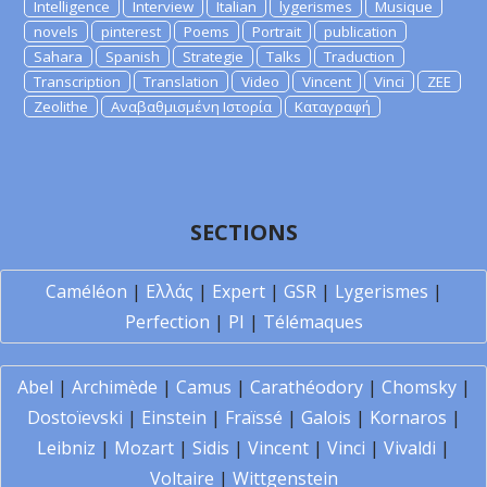
Intelligence
Interview
Italian
lygerismes
Musique
novels
pinterest
Poems
Portrait
publication
Sahara
Spanish
Strategie
Talks
Traduction
Transcription
Translation
Video
Vincent
Vinci
ZEE
Zeolithe
Αναβαθμισμένη Ιστορία
Καταγραφή
SECTIONS
Caméléon
|
Ελλάς
|
Expert
|
GSR
|
Lygerismes
|
Perfection
|
PI
|
Télémaques
Abel
|
Archimède
|
Camus
|
Carathéodory
|
Chomsky
|
Dostoïevski
|
Einstein
|
Fraïssé
|
Galois
|
Kornaros
|
Leibniz
|
Mozart
|
Sidis
|
Vincent
|
Vinci
|
Vivaldi
|
Voltaire
|
Wittgenstein