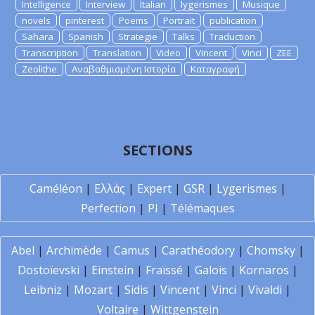
Intelligence
Interview
Italian
lygerismes
Musique
novels
pinterest
Poems
Portrait
publication
Sahara
Spanish
Strategie
Talks
Traduction
Transcription
Translation
Video
Vincent
Vinci
ZEE
Zeolithe
Αναβαθμισμένη Ιστορία
Καταγραφή
SECTIONS
Caméléon
|
Ελλάς
|
Expert
|
GSR
|
Lygerismes
|
Perfection
|
PI
|
Télémaques
Abel
|
Archimède
|
Camus
|
Carathéodory
|
Chomsky
|
Dostoïevski
|
Einstein
|
Fraïssé
|
Galois
|
Kornaros
|
Leibniz
|
Mozart
|
Sidis
|
Vincent
|
Vinci
|
Vivaldi
|
Voltaire
|
Wittgenstein