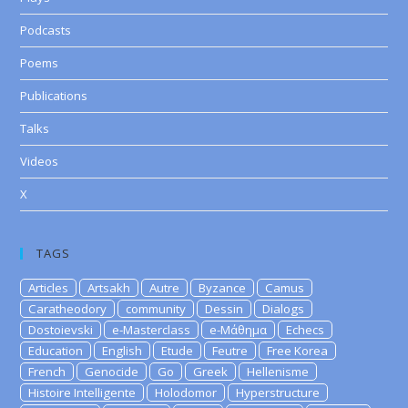
Podcasts
Poems
Publications
Talks
Videos
X
TAGS
Articles
Artsakh
Autre
Byzance
Camus
Caratheodory
community
Dessin
Dialogs
Dostoievski
e-Masterclass
e-Μάθημα
Echecs
Education
English
Etude
Feutre
Free Korea
French
Genocide
Go
Greek
Hellenisme
Histoire Intelligente
Holodomor
Hyperstructure