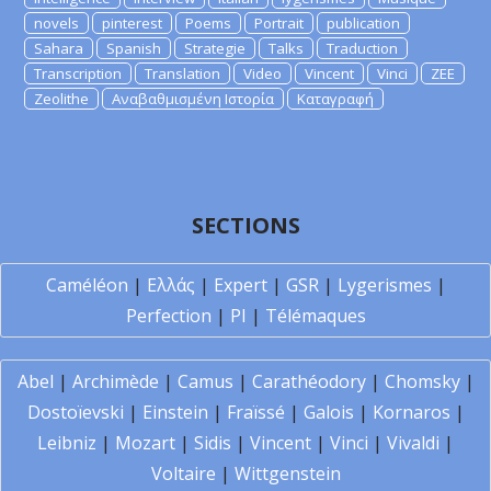
novels
pinterest
Poems
Portrait
publication
Sahara
Spanish
Strategie
Talks
Traduction
Transcription
Translation
Video
Vincent
Vinci
ZEE
Zeolithe
Αναβαθμισμένη Ιστορία
Καταγραφή
SECTIONS
Caméléon
|
Ελλάς
|
Expert
|
GSR
|
Lygerismes
|
Perfection
|
PI
|
Télémaques
Abel
|
Archimède
|
Camus
|
Carathéodory
|
Chomsky
|
Dostoïevski
|
Einstein
|
Fraïssé
|
Galois
|
Kornaros
|
Leibniz
|
Mozart
|
Sidis
|
Vincent
|
Vinci
|
Vivaldi
|
Voltaire
|
Wittgenstein