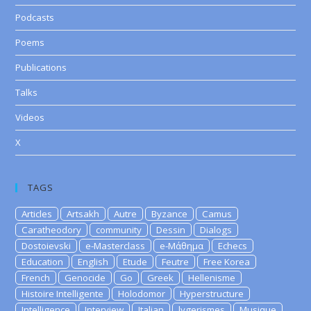
Podcasts
Poems
Publications
Talks
Videos
X
TAGS
Articles
Artsakh
Autre
Byzance
Camus
Caratheodory
community
Dessin
Dialogs
Dostoievski
e-Masterclass
e-Μάθημα
Echecs
Education
English
Etude
Feutre
Free Korea
French
Genocide
Go
Greek
Hellenisme
Histoire Intelligente
Holodomor
Hyperstructure
Intelligence
Interview
Italian
lygerismes
Musique