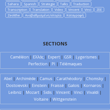
Sahara
Spanish
Strategie
Talks
Traduction
Transcription
Translation
Video
Vincent
Vinci
ZEE
Zeolithe
Αναβαθμισμένη Ιστορία
Καταγραφή
SECTIONS
Caméléon
|
Ελλάς
|
Expert
|
GSR
|
Lygerismes
|
Perfection
|
PI
|
Télémaques
Abel
|
Archimède
|
Camus
|
Carathéodory
|
Chomsky
|
Dostoïevski
|
Einstein
|
Fraïssé
|
Galois
|
Kornaros
|
Leibniz
|
Mozart
|
Sidis
|
Vincent
|
Vinci
|
Vivaldi
|
Voltaire
|
Wittgenstein