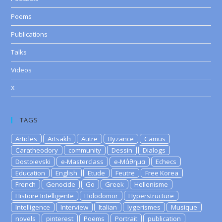
Poems
Publications
Talks
Videos
X
TAGS
Articles
Artsakh
Autre
Byzance
Camus
Caratheodory
community
Dessin
Dialogs
Dostoievski
e-Masterclass
e-Μάθημα
Echecs
Education
English
Etude
Feutre
Free Korea
French
Genocide
Go
Greek
Hellenisme
Histoire Intelligente
Holodomor
Hyperstructure
Intelligence
Interview
Italian
lygerismes
Musique
novels
pinterest
Poems
Portrait
publication